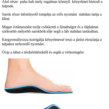
Alsó része puha hab mely rugalmas könnyű kényelmet biztosít a
talpnak.
Sarok része ütéselnyelő tompítja az erős nyomást stabilan tartja a
lábat.
Magas ívtámasztást nyújt csökkenti a fáradtságot és a fájdalmat
szélesebb mélyebb sarokbölcsője segít a láb stabilan tartásában.
Kiegyensúlyozza korrigálja kényelmessé teszi a járást eloszlatja a
talpakra nehezedő nyomást.
Óvja a lábat a térdsérülésektől és segíti a vérkeringést.