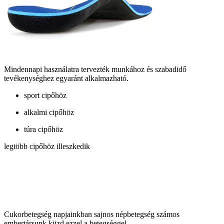
Mindennapi használatra tervezték munkához és szabadidő
tevékenységhez egyaránt alkalmazható.
sport cipőhöz
alkalmi cipőhöz
túra cipőhöz
legtöbb cipőhöz illeszkedik
Cukorbetegség napjainkban sajnos népbetegség számos
embertársunk küzd ezzel a betegséggel.