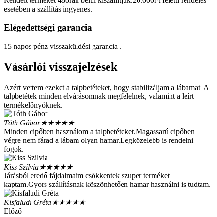
Rendelt terméket 48órán belül kiszállítjuk.20.000Ft feletti rendelés
esetében a szállítás ingyenes.
Elégedettségi garancia
15 napos pénz visszaküldési garancia .
Vásárlói visszajelzések
Azért vettem ezeket a talpbetéteket, hogy stabilizáljam a lábamat. A
talpbetétek minden elvárásomnak megfelelnek, valamint a leírt
termékelőnyöknek.
Tóth Gábor
★★★★★
Minden cipőben használom a talpbetéteket.Magassarú cipőben
végre nem fárad a lábam olyan hamar.Legközelebb is rendelni
fogok.
Kiss Szilvia
★★★★★
Járásból eredő fájdalmaim csökkentek szuper terméket
kaptam.Gyors szállításnak köszönhetően hamar használni is tudtam.
Kisfaludi Gréta
★★★★★
Előző