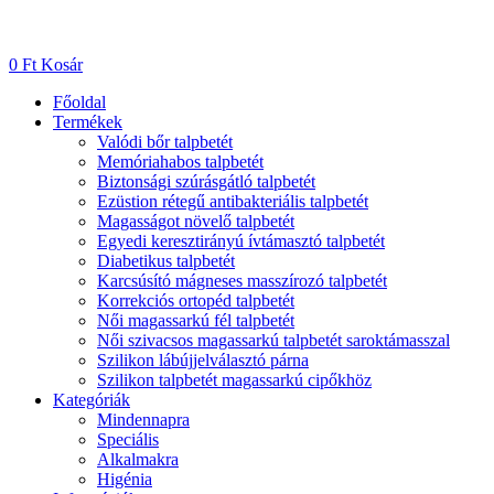
Skip
to
0
Ft
Kosár
content
Főoldal
Termékek
Valódi bőr talpbetét
Memóriahabos talpbetét
Biztonsági szúrásgátló talpbetét
Ezüstion rétegű antibakteriális talpbetét
Magasságot növelő talpbetét
Egyedi keresztirányú ívtámasztó talpbetét
Diabetikus talpbetét
Karcsúsító mágneses masszírozó talpbetét
Korrekciós ortopéd talpbetét
Női magassarkú fél talpbetét
Női szivacsos magassarkú talpbetét saroktámasszal
Szilikon lábújjelválasztó párna
Szilikon talpbetét magassarkú cipőkhöz
Kategóriák
Mindennapra
Speciális
Alkalmakra
Higénia