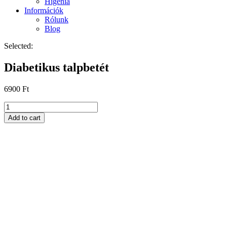
Higénia
Információk
Rólunk
Blog
Selected:
Diabetikus talpbetét
6900
Ft
Diabetikus
talpbetét
Add to cart
quantity