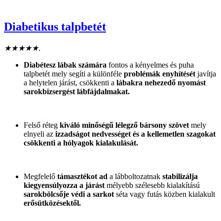
Diabetikus talpbetét
★
★
★
★
★
.
Diabétesz lábak számára
fontos a kényelmes és puha
talpbetét mely segíti a különféle
problémák enyhítését
javítja
a helytelen járást, csökkenti a
lábakra nehezedő nyomást
sarokbizsergést lábfájdalmakat.
Felső réteg
kiváló minőségű lélegző bársony
szövet
mely
elnyeli az
izzadságot
nedvességet
és a kellemetlen szagokat
csökkenti a hólyagok kialakulását.
Megfelelő
támasztékot ad
a lábboltozatnak
stabilizálja
kiegyensúlyozza a járást
mélyebb szélesebb kialakítású
sarokbölcsője védi a sarkot
séta vagy futás közben kialakult
erősütközésektől.