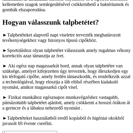
kellemetlen szagok semlegesítésével csökkenthető a baktériumok és
gombák elszaporodása.
Hogyan válasszunk talpbetétet?
►Talpbetéteket alapvető napi viseletre tervezték meghatározott
tevékenységekhez vagy bizonyos típusú cipőkhöz.
►Sportoláshoz olyan talpbetétet válasszunk amely rugalmas vékony
korrekciós azaz támasztja az ívet.
► Aki egész nap magassarkút hord, annak olyan talpbetétre van
szüksége, amelyet kifejezetten úgy terveztek, hogy illeszkedjen egy
kis térfogatú cipőbe, amely ferdén támaszkodik, és rendelkezik azzal
a technológiával, hogy elosztja a láb elülső részében kialakuló
nyomást, amikor magassarkú cipőt visel.
► Fizikai munkához egésznapos munkavégzéshez vastagabb,
párnázottabb talpbetétet ajánlott, amely csökkenti a hosszú órákon át
a gerincre és a lábakra nehezedő nyomást .
►Talpbetéteket használatból eredő kopásból és higéniai okokból
javasolt fél évente cserélni.