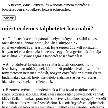
A nevem, e-mail címem, és weboldalcímem mentése a
böngészőben a következő hozzászólásomhoz.
miért érdemes talpbetétet használni?
► Talpbetétek a cipők párnái amelyek kényelmet stabil támaszt
biztosítanak a lábnak befolyásolják a súlypontunk
elhelyezkedését és a járásunkat. Egyszerűen úgy kell elképzelni
hanyatt fekve a derék alá lenne téve egy párna gerincünk formája
megváltozik ugyanez igaz a talpbetét használatánál is.
►A jó talpbetét kiválasztása segít a térdnek csípőnek, hogy
összehangoltan működjenek különböző problémával küszködők
folyamatosan keresik a módját, hogyan enyhítsék az általuk érzett
fájdalmakat azáltal, hogy megfelelő alátámasztást és korrigálást
biztosítva ezeknek a területeknek.
►Bizonyos mértékig mindenkinek a lába izzad testhőmérséklet
szabályozására szolgál.Lábak egész napos igénybevételnek vannak
kitéve fizikai munka, sport, edzés illetve szintetikus anyagból készült
lábbelik naphosszat tartó viselésekor. Kis odafigyeléssel talpbetétek
használatával lábizzadás mértéke enyhíthető és a cipőben keletkező