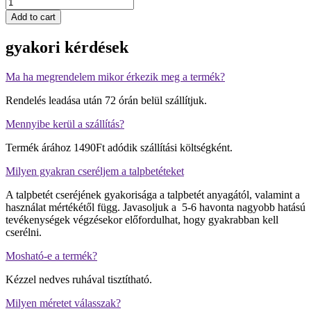
Diabetikus
talpbetét
Add to cart
quantity
gyakori kérdések
Ma ha megrendelem mikor érkezik meg a termék?
Rendelés leadása után 72 órán belül szállítjuk.
Mennyibe kerül a szállítás?
Termék árához 1490Ft adódik szállítási költségként.
Milyen gyakran cseréljem a talpbetéteket
A talpbetét cseréjének gyakorisága a talpbetét anyagától, valamint a
használat mértékétől függ. Javasoljuk a 5-6 havonta nagyobb hatású
tevékenységek végzésekor előfordulhat, hogy gyakrabban kell
cserélni.
Mosható-e a termék?
Kézzel nedves ruhával tisztítható.
Milyen méretet válasszak?