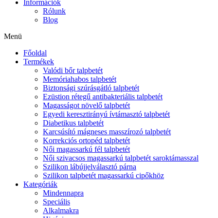
Információk
Rólunk
Blog
Menü
Főoldal
Termékek
Valódi bőr talpbetét
Memóriahabos talpbetét
Biztonsági szúrásgátló talpbetét
Ezüstion rétegű antibakteriális talpbetét
Magasságot növelő talpbetét
Egyedi keresztirányú ívtámasztó talpbetét
Diabetikus talpbetét
Karcsúsító mágneses masszírozó talpbetét
Korrekciós ortopéd talpbetét
Női magassarkú fél talpbetét
Női szivacsos magassarkú talpbetét saroktámasszal
Szilikon lábújjelválasztó párna
Szilikon talpbetét magassarkú cipőkhöz
Kategóriák
Mindennapra
Speciális
Alkalmakra