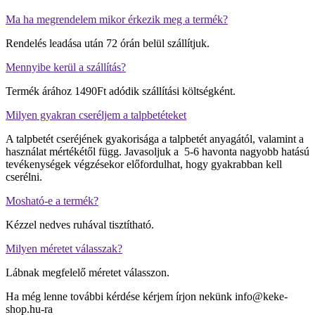
quantity
Ma ha megrendelem mikor érkezik meg a termék?
Rendelés leadása után 72 órán belül szállítjuk.
Mennyibe kerül a szállítás?
Termék árához 1490Ft adódik szállítási költségként.
Milyen gyakran cseréljem a talpbetéteket
A talpbetét cseréjének gyakorisága a talpbetét anyagától, valamint a
használat mértékétől függ. Javasoljuk a 5-6 havonta nagyobb hatású
tevékenységek végzésekor előfordulhat, hogy gyakrabban kell
cserélni.
Mosható-e a termék?
Kézzel nedves ruhával tisztítható.
Milyen méretet válasszak?
Lábnak megfelelő méretet válasszon.
Ha még lenne további kérdése kérjem írjon nekünk info@keke-
shop.hu-ra