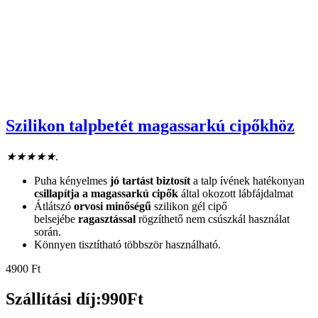
Szilikon talpbetét magassarkú cipőkhöz
★
★
★
★
★
.
Puha kényelmes
jó tartást biztosít
a talp ívének hatékonyan
csillapítja a magassarkú cipők
által okozott lábfájdalmat
Átlátszó
orvosi minőségű
szilikon gél cipő
belsejébe
ragasztással
rögzíthető nem csúszkál használat
során.
Könnyen tisztítható többször használható.
4900
Ft
Szállítási díj:990Ft