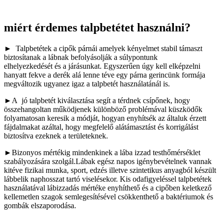
miért érdemes talpbetétet használni?
► Talpbetétek a cipők párnái amelyek kényelmet stabil támaszt
biztosítanak a lábnak befolyásolják a súlypontunk
elhelyezkedését és a járásunkat. Egyszerűen úgy kell elképzelni
hanyatt fekve a derék alá lenne téve egy párna gerincünk formája
megváltozik ugyanez igaz a talpbetét használatánál is.
►A jó talpbetét kiválasztása segít a térdnek csípőnek, hogy
összehangoltan működjenek különböző problémával küszködők
folyamatosan keresik a módját, hogyan enyhítsék az általuk érzett
fájdalmakat azáltal, hogy megfelelő alátámasztást és korrigálást
biztosítva ezeknek a területeknek.
►Bizonyos mértékig mindenkinek a lába izzad testhőmérséklet
szabályozására szolgál.Lábak egész napos igénybevételnek vannak
kitéve fizikai munka, sport, edzés illetve szintetikus anyagból készült
lábbelik naphosszat tartó viselésekor. Kis odafigyeléssel talpbetétek
használatával lábizzadás mértéke enyhíthető és a cipőben keletkező
kellemetlen szagok semlegesítésével csökkenthető a baktériumok és
gombák elszaporodása.