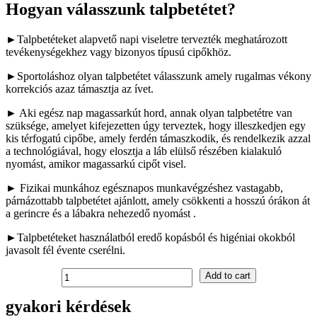
Hogyan válasszunk talpbetétet?
►Talpbetéteket alapvető napi viseletre tervezték meghatározott
tevékenységekhez vagy bizonyos típusú cipőkhöz.
►Sportoláshoz olyan talpbetétet válasszunk amely rugalmas vékony
korrekciós azaz támasztja az ívet.
► Aki egész nap magassarkút hord, annak olyan talpbetétre van
szüksége, amelyet kifejezetten úgy terveztek, hogy illeszkedjen egy
kis térfogatú cipőbe, amely ferdén támaszkodik, és rendelkezik azzal
a technológiával, hogy elosztja a láb elülső részében kialakuló
nyomást, amikor magassarkú cipőt visel.
► Fizikai munkához egésznapos munkavégzéshez vastagabb,
párnázottabb talpbetétet ajánlott, amely csökkenti a hosszú órákon át
a gerincre és a lábakra nehezedő nyomást .
►Talpbetéteket használatból eredő kopásból és higéniai okokból
javasolt fél évente cserélni.
Szilikon
Add to cart
talpbetét
magassarkú
gyakori kérdések
cipőkhöz