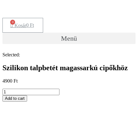
Skip
to
content
0
Ft
Kosár
Menü
Selected:
Szilikon talpbetét magassarkú cipőkhöz
4900
Ft
Szilikon
talpbetét
Add to cart
magassarkú
cipőkhöz
quantity