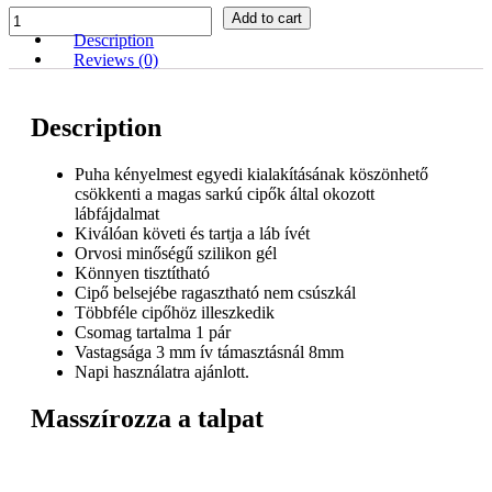
Szilikon
Add to cart
talpbetét
Description
magassarkú
Reviews (0)
cipőkhöz
quantity
Description
Puha kényelmest egyedi kialakításának köszönhető
csökkenti a magas sarkú cipők által okozott
lábfájdalmat
Kiválóan követi és tartja a láb ívét
Orvosi minőségű szilikon gél
Könnyen tisztítható
Cipő belsejébe ragasztható nem csúszkál
Többféle cipőhöz illeszkedik
Csomag tartalma 1 pár
Vastagsága 3 mm ív támasztásnál 8mm
Napi használatra ajánlott.
Masszírozza a talpat