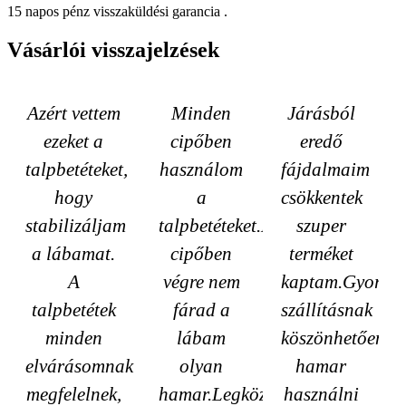
15 napos pénz visszaküldési garancia .
Vásárlói visszajelzések
Azért vettem
Minden
Járásból
ezeket a
cipőben
eredő
talpbetéteket,
használom
fájdalmaim
hogy
a
csökkentek
stabilizáljam
talpbetéteket.Magassarú
szuper
a lábamat.
cipőben
terméket
A
végre nem
kaptam.Gyors
talpbetétek
fárad a
szállításnak
minden
lábam
köszönhetően
elvárásomnak
olyan
hamar
megfelelnek,
hamar.Legközelebb
használni