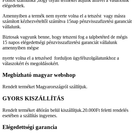
Fontos számunka ,hogy olyan terméket adjunk amivel a vásárlóink
elégedettek.
Amennyiben a termék nem nyerte volna el a tetszést vagy másra
számított kézhezvételtől számítva 15nap pénzvisszafizetési garanciát
vállalunk.
Biztosak vagyunk benne, hogy tetszeni fog a talpbetéted de mégis
15 napos elégedettségi pénzvisszafizetési garanciát vállalunk
amennyiben mégse
nyerte volna el a tetszésed forduljon ügyfélszolgálatunkhoz a
válaszokért és megoldásokért.
Megbizható magyar webshop
Rendelt terméket Magyarországról szállítjuk.
GYORS KISZÁLLÍTÁS
Rendelt terméket 48órán belül kiszállítjuk.20.000Ft feletti rendelés
esetében a szállítás ingyenes.
Elégedettségi garancia