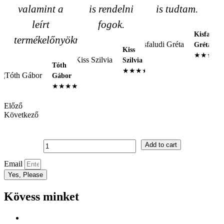
valamint a
is rendelni
is tudtam.
leírt
fogok.
Kisfaludi
termékelőnyöknek.
Gréta
Kiss
★★★★
Szilvia
Tóth
★★★★★
Gábor
★★★★★
Előző
Következő
Szilikon
Add to cart
talpbetét
magassarkú
Email
cipőkhöz
Yes, Please
quantity
Kövess minket